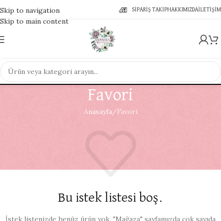
Skip to navigation
SIPARIŞ TAKIP
HAKKIMIZDA
İLETIŞIM
Skip to main content
Favori
Anasayfa
Favori
Bu istek listesi boş.
İstek listenizde henüz ürün yok. "Mağaza" sayfamızda çok sayıda