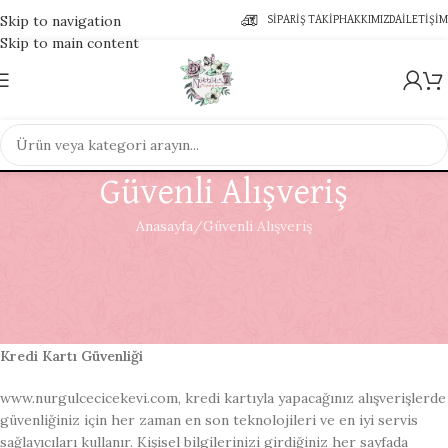
Skip to navigation
SIPARIŞ TAKIP
HAKKIMIZDA
İLETIŞIM
Skip to main content
Güvenli Alışveriş
Anasayfa
Güvenli Alışveriş
Sitemizden yapacağınız alışverişlerde yüksek güvenlik standartları
geçerli. SSL Güvenlik Sertifikası, Secure/PCI Compliance ve 3D
Secure servisleri sayesinde güvenliğinizi riske atmadan sitemizde
özgürce alışveriş yapabilirsiniz.
Kredi Kartı Güvenliği
www.nurgulcecicekevi.com, kredi kartıyla yapacağınız alışverişlerde
güvenliğiniz için her zaman en son teknolojileri ve en iyi servis
sağlayıcıları kullanır. Kişisel bilgilerinizi girdiğiniz her sayfada