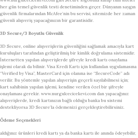
www.nurgulcecicekevi.com gibi Secure logosuna sahip tüm siteler
her gün temel güvenlik testi denetiminden geçer. Dünyanın saygın
güvenlik firmalarından McAfee’nin bu servisi, sitemizde her zaman
güvenli alışveriş yapacağınızın bir garantisidir.
3D Secure/3 Boyutlu Güvenlik
3D Secure, online alışverişlerin güvenliğini sağlamak amacıyla kart
kuruluşları tarafından geliştirilmiş bir kimlik doğrulama sistemidir.
İnternetten yapılan alışverişlerde şifreyle kredi kartı onaylama
işlemi olarak da bilinir. Visa Kredi Kartı için kullanılan uygulamasına
“Verified by Visa”, MasterCard için olanına ise “SecureCode” adı
verilir. Bu yöntemle yapılan alışverişin geçerli sayılabilmesi için;
kart sahibinin yapılan işlemi, kendine verilen özel bir şifreyle
onaylaması gerekir. www.nurgulcecicekevi.com dan yapacağınız
alışverişlerde, kredi kartınızın bağlı olduğu banka bu sistemi
destekliyorsa 3D Secure’la ödemenizi gerçekleştirebilirsiniz.
Ödeme Seçenekleri
aldığınız ürünleri kredi kartı ya da banka kartı ile anında ödeyebilir,