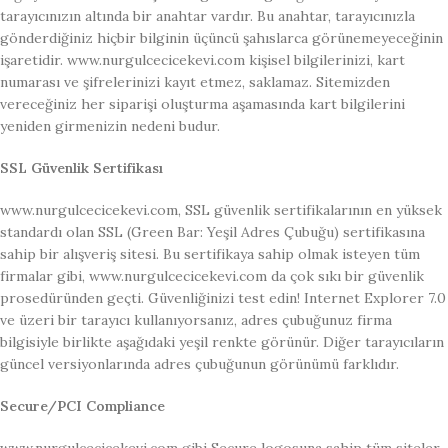
tarayıcınızın altında bir anahtar vardır. Bu anahtar, tarayıcınızla
gönderdiğiniz hiçbir bilginin üçüncü şahıslarca görünemeyeceğinin
işaretidir. www.nurgulcecicekevi.com kişisel bilgilerinizi, kart
numarası ve şifrelerinizi kayıt etmez, saklamaz. Sitemizden
vereceğiniz her siparişi oluşturma aşamasında kart bilgilerini
yeniden girmenizin nedeni budur.
SSL Güvenlik Sertifikası
www.nurgulcecicekevi.com, SSL güvenlik sertifikalarının en yüksek
standardı olan SSL (Green Bar: Yeşil Adres Çubuğu) sertifikasına
sahip bir alışveriş sitesi. Bu sertifikaya sahip olmak isteyen tüm
firmalar gibi, www.nurgulcecicekevi.com da çok sıkı bir güvenlik
prosedüründen geçti. Güvenliğinizi test edin! Internet Explorer 7.0
ve üzeri bir tarayıcı kullanıyorsanız, adres çubuğunuz firma
bilgisiyle birlikte aşağıdaki yeşil renkte görünür. Diğer tarayıcıların
güncel versiyonlarında adres çubuğunun görünümü farklıdır.
Secure/PCI Compliance