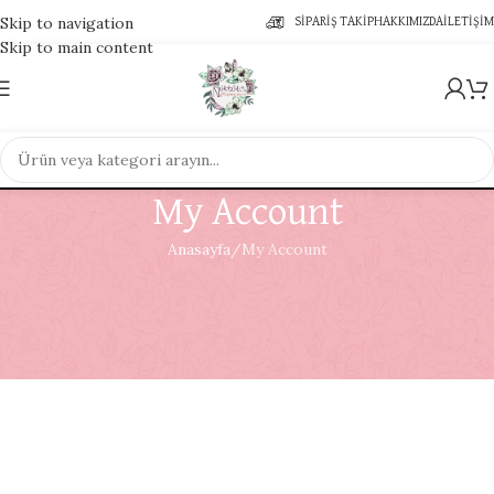
Skip to navigation
SIPARIŞ TAKIP
HAKKIMIZDA
İLETIŞIM
Skip to main content
My Account
Anasayfa
My Account
[user_registration_my_account]