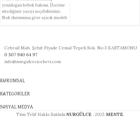
yenidoğan bebek balonu. Üzerine
istediğiniz yazıyı seçebilirsiniz.
Stok durumuna göre ayıcık modeli
farklılık gösterebilir.
Cebrail Mah. Şehit Piyade Cemal Tepeli Sok. No:3 KASTAMONU
0 507 940 64 97
info@nurgulcecicekevi.com
KURUMSAL
KATEGORİLER
SOSYAL MEDYA
Tüm Telif Hakkı Saklıdır
NURGÜLCE
.
2025
MENTE
.