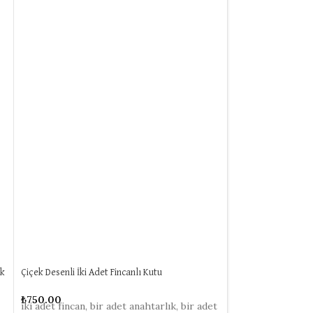
ek
Çiçek Desenli İki Adet Fincanlı Kutu
Gold Çizgili Saksı
₺
750.00
₺
1,500.00
iki adet fincan, bir adet anahtarlık, bir adet