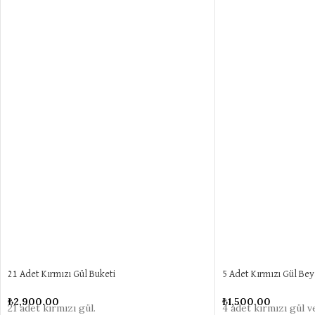
21 Adet Kırmızı Gül Buketi
5 Adet Kırmızı Gül Bey
₺
2,900.00
₺
1,500.00
21 adet kırmızı gül.
4 adet kırmızı gül 