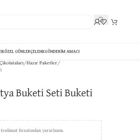
CIK
ÖZEL GÜNLER
ÇELENK
GÖNDERIM AMACI
Çikolataları
Hazır Paketler
i
tya Buketi Seti Buketi
 teslimat fırsatından yararlanın.