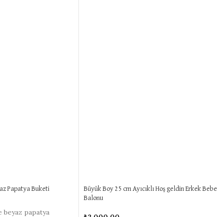
az Papatya Buketi
Büyük Boy 25 cm Ayıcıklı Hoş geldin Erkek Beb
Balonu
ve beyaz papatya