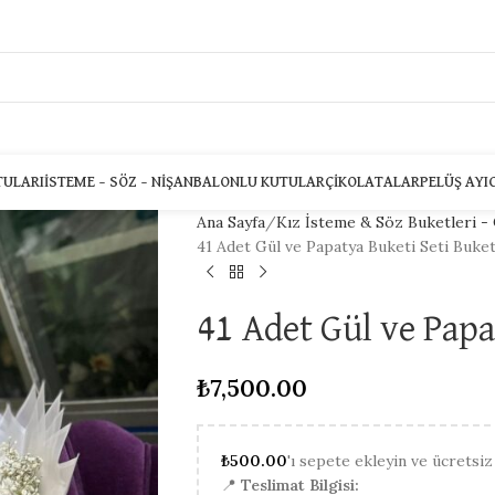
TULARI
İSTEME – SÖZ – NIŞAN
BALONLU KUTULAR
ÇIKOLATALAR
PELÜŞ AYI
Ana Sayfa
Kız İsteme & Söz Buketleri - 
41 Adet Gül ve Papatya Buketi Seti Buket
41 Adet Gül ve Papa
₺
7,500.00
₺
500.00
'ı sepete ekleyin ve ücretsiz
📍
Teslimat Bilgisi: