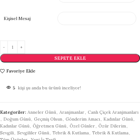
Kişisel Mesaj
SEPETE EKLE
Favoriye Ekle
5
kişi şu anda bu ürünü inceliyor!
Kategoriler:
Anneler Günü
,
Aranjmanlar
,
Canlı Çiçek Aranjmanları
,
Doğum Günü
,
Geçmiş Olsun
,
Gönderim Amacı
,
Kadınlar Günü
,
Kadınlar Günü
,
Öğretmen Günü
,
Özel Günler
,
Özür Dilerim
,
Sevgili
,
Sevgililer Günü
,
Tebrik & Kutlama
,
Tebrik & Kutlama
,
Tüm Ürünler
,
Yeni İş Terfi