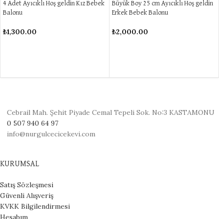
4 Adet Ayıcıklı Hoş geldin Kız Bebek
Büyük Boy 25 cm Ayıcıklı Hoş geldin
Balonu
Erkek Bebek Balonu
₺
1,300.00
₺
2,000.00
Cebrail Mah. Şehit Piyade Cemal Tepeli Sok. No:3 KASTAMONU
0 507 940 64 97
info@nurgulcecicekevi.com
KURUMSAL
Satış Sözleşmesi
Güvenli Alışveriş
KVKK Bilgilendirmesi
Hesabım