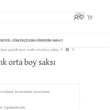
CIK
ÖZEL GÜNLER
ÇELENK
GÖNDERIM AMACI
Kuru çiçekli mor renk orta boy saksı
nk orta boy saksı
 teslimat fırsatından yararlanın.
t yapılmaktadır.