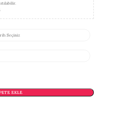
ılabilir.
.
PETE EKLE