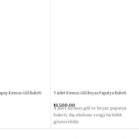
apay Kırmızı Gül Buketi
5 Adet Kırmızı Gül Beyaz Papatya Buketi
₺
1,500.00
4 adet kırmızı gül ve beyaz papatya
buketi, dış süsleme rengi farklılık
gösterebilir.