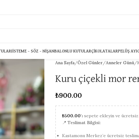
TULARI
İSTEME – SÖZ – NIŞAN
BALONLU KUTULAR
ÇIKOLATALAR
PELÜŞ AYI
Ana Sayfa
Özel Günler
Anneler Günü
Kuru çiçekli mor re
₺
900.00
₺
500.00
'ı sepete ekleyin ve ücretsiz
📍
Teslimat Bilgisi:
Kastamonu Merkez’e ücretsiz teslima