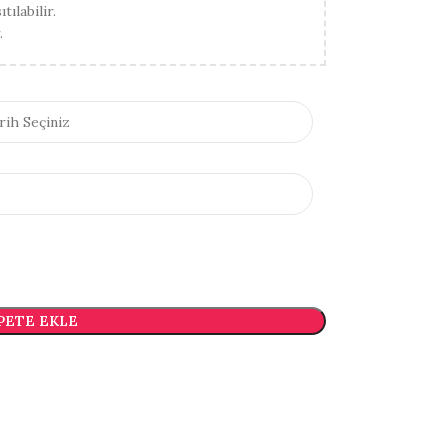
ılabilir.
.
PETE EKLE